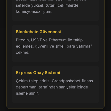
seferde yüksek tutarlı çekimlerde
komisyonsuz işlem.
Blockchain Güvencesi
Bitcoin, USDT ve Ethereum ile takip
edilemez, güvenli ve şifreli para yatırma/
çekme.
Express Onay Sistemi
Çekim talepleriniz, Grandpashabet finans
departmanı tarafından saniyeler içinde
işleme alınır.