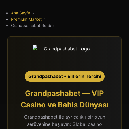
Ana Sayfa
Premium Market
Grandpashabet Rehber
Grandpashabet • Elitlerin Tercihi
Grandpashabet — VIP
Casino ve Bahis Dünyası
Grandpashabet ile ayrıcalıklı bir oyun
serüvenine başlayın: Global casino