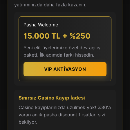
yatırımınızda daha fazla kazanın.
Pasha Welcome
15.000 TL + %250
Yeni elit üyelerimize özel dev açılış
paketi. İlk adımda farkı hissedin.
VIP AKTİVASYON
Sınırsız Casino Kayıp İadesi
Casino kayıplarınızda üzülmek yok! %30'a
varan anlık pasha discount fırsatları sizi
bekliyor.