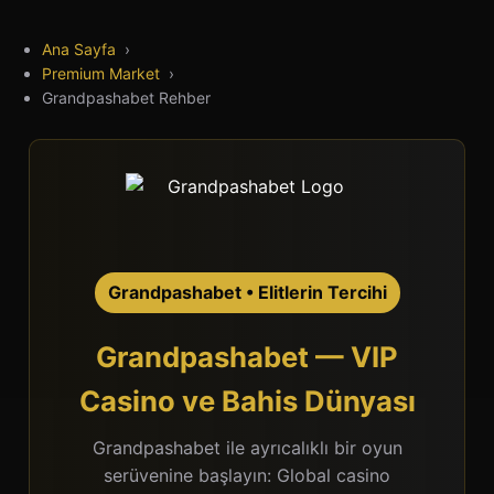
Ana Sayfa
Premium Market
Grandpashabet Rehber
Grandpashabet • Elitlerin Tercihi
Grandpashabet — VIP
Casino ve Bahis Dünyası
Grandpashabet ile ayrıcalıklı bir oyun
serüvenine başlayın: Global casino