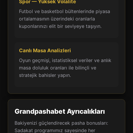
Spor — Yüksek Volalite
Futbol ve basketbol bültenlerinde piyasa
ortalamasının üzerindeki oranlarla
kuponlarınızı elit bir seviyeye taşıyın.
Canlı Masa Analizleri
Oyun geçmişi, istatistiksel veriler ve anlık
masa doluluk oranları ile bilinçli ve
stratejik bahisler yapın.
Grandpashabet Ayrıcalıkları
Bakiyenizi güçlendirecek pasha bonusları:
Sadakat programımız sayesinde her