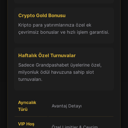
Crypto Gold Bonusu
Kripto para yatırımlarınıza özel ek
çevrimsiz bonuslar ve hızlı işlem garantisi.
Haftalık Özel Turnuvalar
Sadece Grandpashabet üyelerine özel,
milyonluk ödül havuzuna sahip slot
turnuvaları.
Ayrıcalık
Avantaj Detayı
Türü
VIP Hoş
Özel Limitler & Çevrim