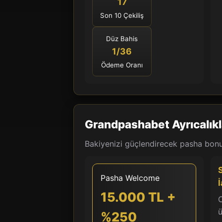
17
Son 10 Çekiliş
Düz Bahis
1/36
Ödeme Oranı
Grandpashabet Ayrıcalıkl
Bakiyenizi güçlendirecek pasha bonu
Pasha Welcome
15.000 TL +
C
%250