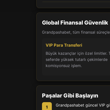
Global Finansal Güvenlik
Grandpashabet, tüm finansal süreçlerd
VIP Para Transferi
Büyük kazançlar için özel limitler. 
seferde yüksek tutarlı çekimlerde
komisyonsuz işlem.
Paşalar Gibi Başlayın
Grandpashabet güncel VIP gir