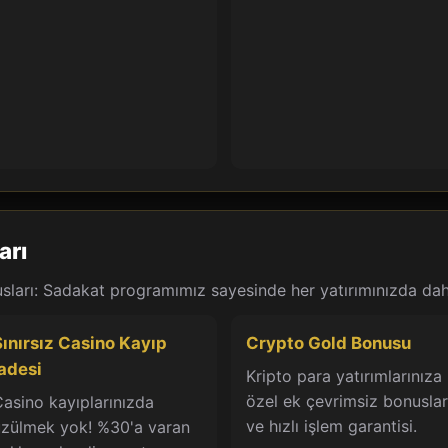
arı
sları: Sadakat programımız sayesinde her yatırımınızda dah
Sınırsız Casino Kayıp
Crypto Gold Bonusu
İadesi
Kripto para yatırımlarınıza
özel ek çevrimsiz bonuslar
asino kayıplarınızda
ve hızlı işlem garantisi.
üzülmek yok! %30'a varan