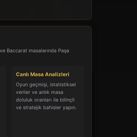
k ve Baccarat masalarında Paşa
Canlı Masa Analizleri
Oyun geçmişi, istatistiksel
veriler ve anlık masa
doluluk oranları ile bilinçli
ve stratejik bahisler yapın.