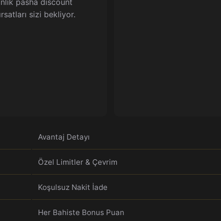
nlık pasha discount
ırsatları sizi bekliyor.
Avantaj Detayı
Özel Limitler & Çevrim
Koşulsuz Nakit İade
Her Bahiste Bonus Puan