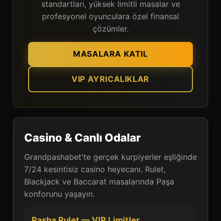
standartları, yüksek limitli masalar ve
profesyonel oyunculara özel finansal
çözümler.
MASALARA KATIL
VIP AYRICALIKLAR
Casino & Canlı Odalar
Grandpashabet'te gerçek kurpiyerler eşliğinde
7/24 kesintisiz casino heyecanı. Rulet,
Blackjack ve Baccarat masalarında Paşa
konforunu yaşayın.
Pasha Rulet — VIP Limitler