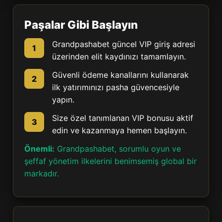
Paşalar Gibi Başlayın
Grandpashabet güncel VIP giriş adresi
üzerinden elit kaydınızı tamamlayın.
Güvenli ödeme kanallarını kullanarak
ilk yatırımınızı pasha güvencesiyle
yapın.
Size özel tanımlanan VIP bonusu aktif
edin ve kazanmaya hemen başlayın.
Önemli:
Grandpashabet, sorumlu oyun ve
şeffaf yönetim ilkelerini benimsemiş global bir
markadır.